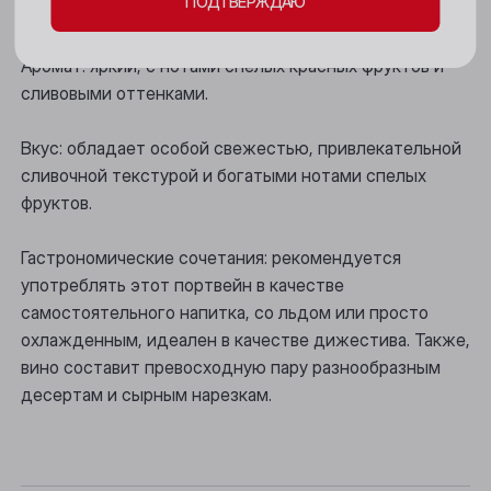
ПОДТВЕРЖДАЮ
Новокузнецк
Цвет: глубокий красно-рубиновый.
Новосибирск
Аромат: яркий, с нотами спелых красных фруктов и
сливовыми оттенками.
Осинники
Прокопьевск
Вкус: обладает особой свежестью, привлекательной
сливочной текстурой и богатыми нотами спелых
Томск
фруктов.
Юрга
Гастрономические сочетания: рекомендуется
употреблять этот портвейн в качестве
самостоятельного напитка, со льдом или просто
охлажденным, идеален в качестве дижестива. Также,
вино составит превосходную пару разнообразным
десертам и сырным нарезкам.