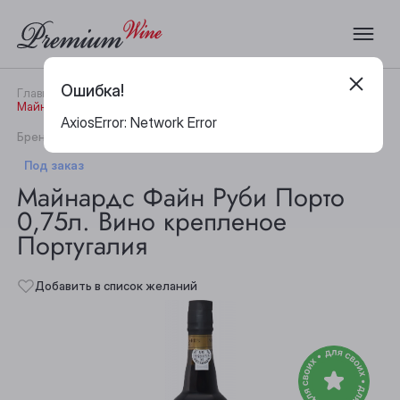
Ошибка!
Главная
Каталог
Вино
Майнардс Файн Руби Порто 0,75л. Вино крепленое Португалия
AxiosError: Network Error
|
Бренд:
Maynard's
Артикул:
19802
Под заказ
Майнардс Файн Руби Порто
0,75л. Вино крепленое
Португалия
Добавить в список желаний