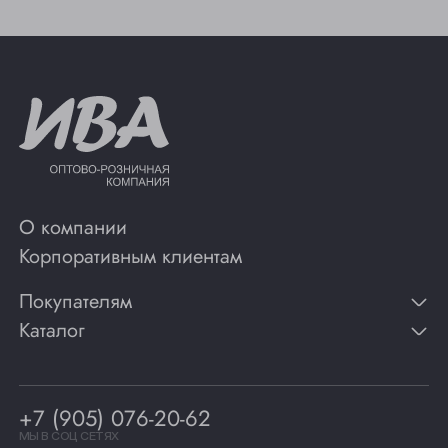
О компании
Корпоративным клиентам
Покупателям
Каталог
Контакты
Публикации
Вино
Способы оплаты
Игристые вина
Гарантии
Коньяк
+7 (905) 076-20-62
Программа лояльности
Виски
Винотеки
МЫ В СОЦ СЕТЯХ
Гастрономия