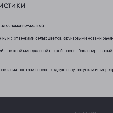
истики
кий соломенно-желтый.
ежный с оттенками белых цветов, фруктовыми нотами банан
жий с нежной минеральной ноткой, очень сбалансированный
очетания: составит превосходную пару закускам из море