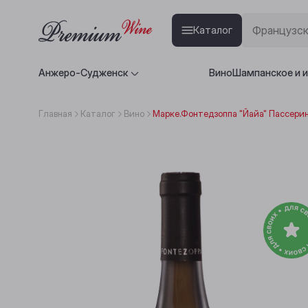
Каталог
Анжеро-Судженск
Вино
Шампанское и 
Главная
Каталог
Вино
Марке.Фонтедзоппа "Йайа" Пассерин