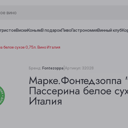
игристое
Виски
Коньяк
В подарок
Пиво
Гастрономия
Винный клуб
Ко
а белое сухое 0,75л. Вино Италия
|
Бренд:
Fontezoppa
Артикул:
32028
Марке.Фонтедзоппа 
Пассерина белое сух
Италия