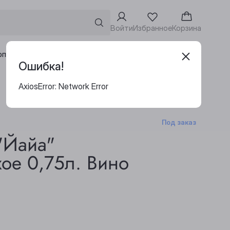
Войти
Избранное
Корзина
Адреса винотек
рпоративным клиентам
Ошибка!
AxiosError: Network Error
Под заказ
"Йайа"
ое 0,75л. Вино