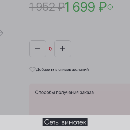
1 699 ₽
1 952 ₽
Добавить в список желаний
Способы получения заказа
Выберите ваш город
Сеть винотек
Забрать из любой винотеки через 10 дн
Анжеро-Судженск
Междуреченск