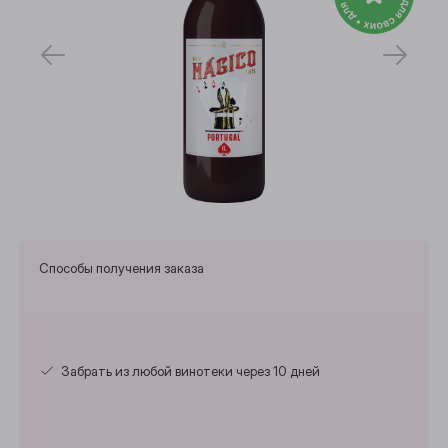
Способы получения заказа
Выберите ваш город
Забрать из любой винотеки через 10 дней
Анжеро-Судженск