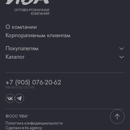
О компании
Корпоративным клиентам
Покупателям
Каталог
Контакты
Публикации
Вино
Способы оплаты
Игристые вина
Гарантии
Коньяк
+7 (905) 076-20-62
Программа лояльности
Виски
Винотеки
МЫ В СОЦ СЕТЯХ
Гастрономия
©ООО “ИВА”
Политика конфиденциальности
Сделано в
its.agency