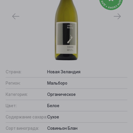
Страна:
Новая Зеландия
Регион:
Мальборо
Выберите ваш город
Категория:
Органическое
Цвет:
Белое
Анжеро-Судженск
Содержание сахара:
Сухое
Барнаул
Сорт винограда:
Совиньон Блан
Белово