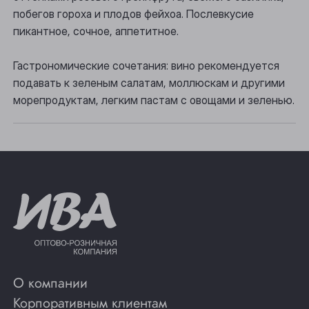
побегов гороха и плодов фейхоа. Послевкусие
Томск
пикантное, сочное, аппетитное.
Юрга
Гастрономические сочетания: вино рекомендуется
подавать к зеленым салатам, моллюскам и другими
морепродуктам, легким пастам с овощами и зеленью.
О компании
Корпоративным клиентам