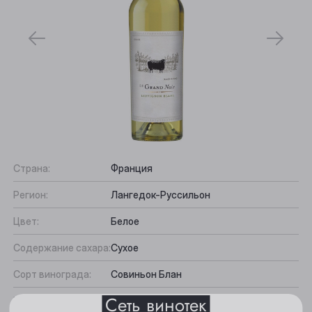
Страна:
Франция
Выберите ваш город
Регион:
Лангедок-Руссильон
Цвет:
Белое
Анжеро-Судженск
Содержание сахара:
Сухое
Барнаул
Сорт винограда:
Совиньон Блан
Белово
Сеть винотек
Вкус:
Кислинка, Чернослива, Цитрусовый,
Берёзовский