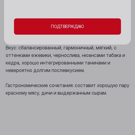
Цвет: насыщенный рубиново-красный.
Междуреченск
личных данных и файлов cookie
Мыски
Аромат: яркие фруктовые нотамы, которые
развиваются на фоне полутонов сладких специй,
ПОДТВЕРЖДАЮ
Новокузнецк
гвоздики, табачных листьев и кожи.
Новосибирск
Вкус: сбалансированный, гармоничный, мягкий, с
Осинники
оттенками ежевики, чернослива, нюансами табака и
кедра, хорошо интегрированными танинами и
Прокопьевск
невероятно долгим послевкусием.
Томск
Гастрономические сочетания: составит хорошую пару
Юрга
красному мясу, дичи и выдержанным сырам.