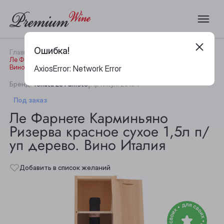
Ошибка!
Главная
Каталог
Вино
Ле Фарнете Карминьяно Ризерва красное сухое 1,5л п/уп дерево.
Вино Италия
AxiosError: Network Error
|
Бренд:
Tenuta Le Farnete
Артикул:
29154
Под заказ
Ле Фарнете Карминьяно
Ризерва красное сухое 1,5л п/
уп дерево. Вино Италия
Добавить в список желаний