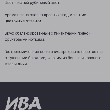
Цвет: чистый рубиновый цвет.
Осинники
Прокопьевск
Аромат: тона спелых красных ягод и тонкие
цветочные оттенки.
Томск
Вкус: сбалансированный с пикантными пряно-
Юрга
фруктовыми нотками.
Гастрономические сочитания: прекрасно сочетается
с тушеными блюдами, жарким из белого и красного
мяса и дичи.