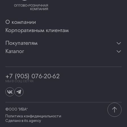
О компании
Корпоративным клиентам
Покупателям
Каталог
Контакты
Публикации
Вино
Способы оплаты
Игристые вина
Гарантии
Коньяк
+7 (905) 076-20-62
Программа лояльности
Виски
Винотеки
МЫ В СОЦ СЕТЯХ
Гастрономия
©ООО “ИВА”
Политика конфиденциальности
Сделано в
its.agency