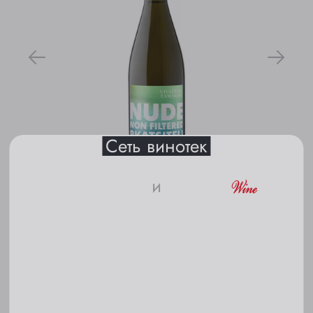
Выберите ваш город
Анжеро-Судженск
Барнаул
Белово
Сеть винотек
Берёзовский
Бийск
и
Страна:
Россия
18+
Кемерово
Цвет:
Белое
Киселёвск
Содержание сахара:
Сухое
Пожалуйста, подтвердите свое
Ленинск-Кузнецкий
Сорт винограда:
Ркацители
совершеннолетие и согласие
на обработку
Междуреченск
личных данных и файлов cookie
Вкус:
Сбалансированный, Насыщенный,
Округлые танины