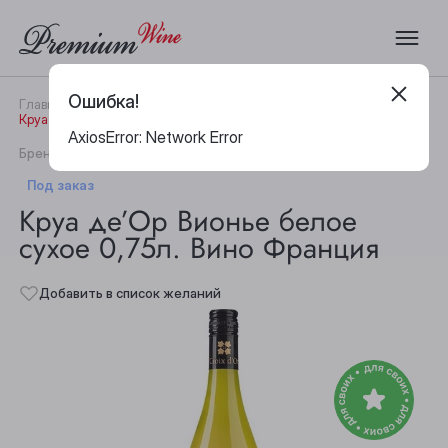
Ошибка!
Главная
Каталог
Вино
Круа де’Ор Вионье белое сухое 0,75л. Вино Франция
AxiosError: Network Error
|
Бренд:
Croix d'Or
Артикул:
24430
Под заказ
Круа де’Ор Вионье белое
сухое 0,75л. Вино Франция
Добавить в список желаний