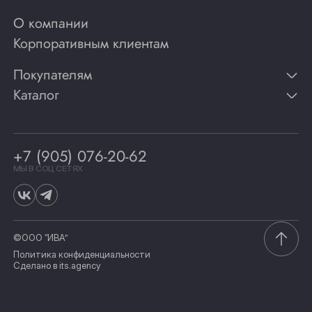
О компании
Корпоративным клиентам
Покупателям
Каталог
Контакты
Публикации
Вино
Способы оплаты
Игристые вина
Гарантии
Коньяк
+7 (905) 076-20-62
Программа лояльности
Виски
Винотеки
МЫ В СОЦ СЕТЯХ
Гастрономия
©ООО “ИВА”
Политика конфиденциальности
Сделано в
its.agency