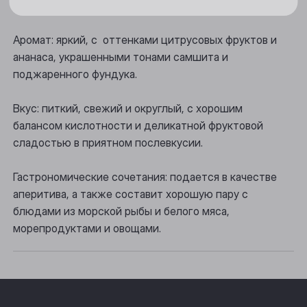
Цвет: яркий золотисто-желтый.
Новосибирск
Осинники
Аромат: яркий, с оттенками цитрусовых фруктов и
ананаса, украшенными тонами самшита и
Прокопьевск
поджаренного фундука.
Томск
Вкус: питкий, свежий и округлый, с хорошим
Юрга
балансом кислотности и деликатной фруктовой
сладостью в приятном послевкусии.
Гастрономические сочетания: подается в качестве
аперитива, а также составит хорошую пару с
блюдами из морской рыбы и белого мяса,
морепродуктами и овощами.