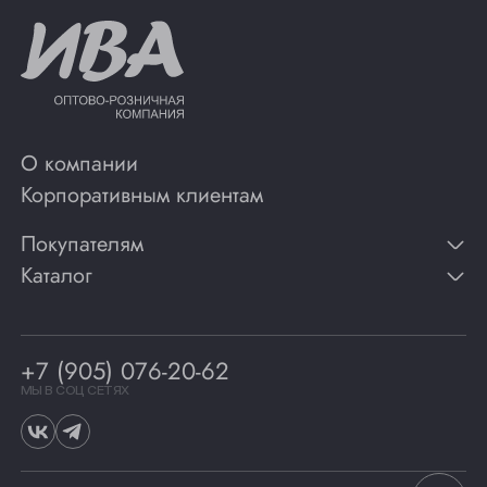
О компании
Корпоративным клиентам
Покупателям
Каталог
Контакты
Публикации
Вино
Способы оплаты
Игристые вина
Гарантии
Коньяк
+7 (905) 076-20-62
Программа лояльности
Виски
Винотеки
МЫ В СОЦ СЕТЯХ
Гастрономия