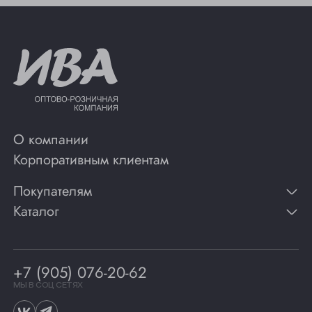
О компании
Корпоративным клиентам
Покупателям
Каталог
Контакты
Публикации
Вино
Способы оплаты
Игристые вина
Гарантии
Коньяк
+7 (905) 076-20-62
Программа лояльности
Виски
Винотеки
МЫ В СОЦ СЕТЯХ
Гастрономия