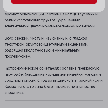
Цвет: привлекательный соломенно-золотистый.
Новосибирск
Аромат: освежающий, соткан из нот цитрусовых и
Осинники
белых косточковых фруктов, украшенных
элегантными цветочно-минеральными нюансами.
Прокопьевск
Вкус: свежий, чистый, изысканный, с гладкой
Томск
текстурой, фруктово-цветочными акцентами,
Юрга
бодрящей кислотностью и минеральным
послевкусием.
Гастрономические сочетания: составит прекрасную
пару рыбе, блюдам из курицы или индейки, мягким и
средними сырам, блюдам индийской и тайской кухни.
Кроме того, это вино будет прекрасно в качестве
аперитива.