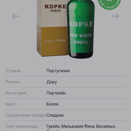
Страна:
Португалия
Регион:
Дору
Выберите ваш город
Категория:
Портвейн
Анжеро-Судженск
Цвет:
Белое
Барнаул
Содержание сахара:
Сладкое
Белово
Сорт винограда:
Гувейо, Мальвазия Фина, Виозиньо,