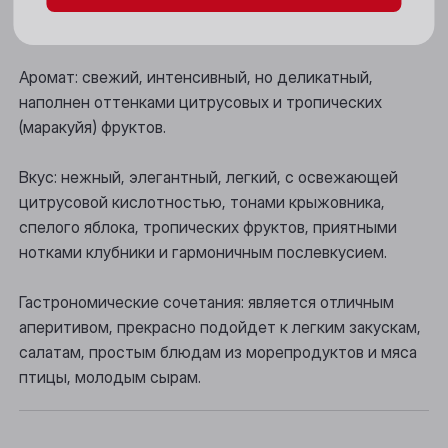
Цвет: нежно-розовый.
Новосибирск
Осинники
Аромат: свежий, интенсивный, но деликатный,
наполнен оттенками цитрусовых и тропических
Прокопьевск
(маракуйя) фруктов.
Томск
Вкус: нежный, элегантный, легкий, с освежающей
Юрга
цитрусовой кислотностью, тонами крыжовника,
спелого яблока, тропических фруктов, приятными
нотками клубники и гармоничным послевкусием.
Гастрономические сочетания: является отличным
аперитивом, прекрасно подойдет к легким закускам,
салатам, простым блюдам из морепродуктов и мяса
птицы, молодым сырам.