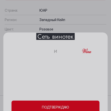
Анжеро-Судженск
Страна:
ЮАР
Барнаул
Регион:
Западный Кейп
Белово
Цвет:
Розовое
Сеть винотек
Берёзовский
Содержание сахара:
Сухое
Бийск
Сорт винограда:
Совиньон Блан, Мерло
и
18+
Вкус:
Тропические фрукты, Яблоко,
Кемерово
Крыжовник, Лёгкий, Цитрусовый,
Элегантный
Киселёвск
Подходит к:
Салаты, Легкие закуски, Птица,
Все характеристики
Пожалуйста, подтвердите свое
Ленинск-Кузнецкий
Молодые сыры, Аперитив,
совершеннолетие и согласие
на обработку
Морепродукты
Междуреченск
личных данных и файлов cookie
Мыски
Характеристики
ПОДТВЕРЖДАЮ
Новокузнецк