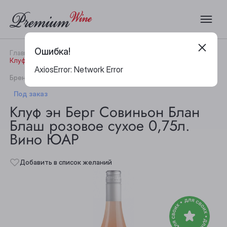
Ошибка!
Главная
Каталог
Вино
Клуф эн Берг Совиньон Блан Блаш розовое сухое 0,75л. Вино ЮАР
AxiosError: Network Error
|
Бренд:
Heartful Cape
Артикул:
27628
Под заказ
Клуф эн Берг Совиньон Блан
Блаш розовое сухое 0,75л.
Вино ЮАР
Добавить в список желаний