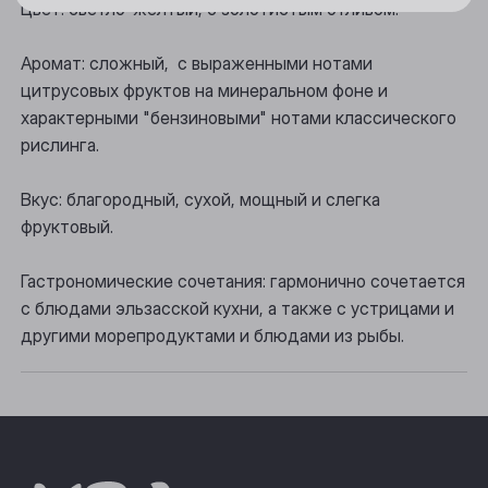
Цвет: светло-желтый, с золотистым отливом.
Осинники
Аромат: сложный, с выраженными нотами
Прокопьевск
цитрусовых фруктов на минеральном фоне и
характерными "бензиновыми" нотами классического
Томск
рислинга.
Юрга
Вкус: благородный, сухой, мощный и слегка
фруктовый.
Гастрономические сочетания: гармонично сочетается
с блюдами эльзасской кухни, а также с устрицами и
другими морепродуктами и блюдами из рыбы.