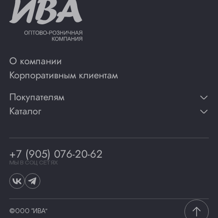
О компании
Корпоративным клиентам
Покупателям
Каталог
Контакты
Публикации
Вино
Способы оплаты
Игристые вина
Гарантии
Коньяк
+7 (905) 076-20-62
Программа лояльности
Виски
Винотеки
МЫ В СОЦ СЕТЯХ
Гастрономия
©ООО “ИВА”