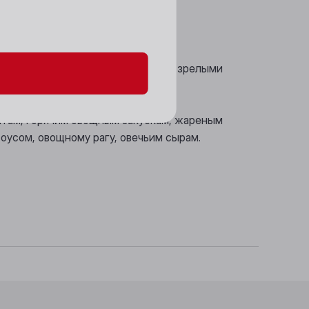
данных и файлов cookie
.
еренно высокой кислотностью, со зрелыми
атам, горячим овощным закускам, жареным
оусом, овощному рагу, овечьим сырам.