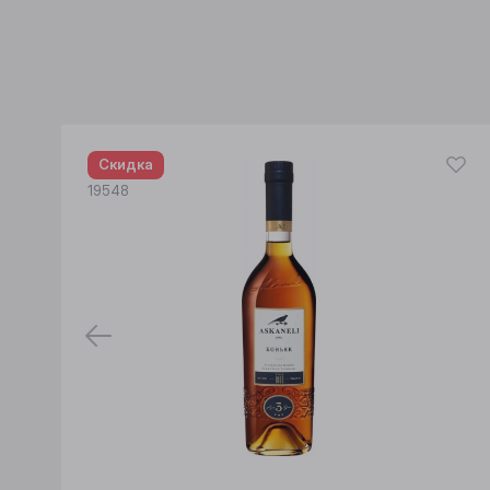
Скидка
19548