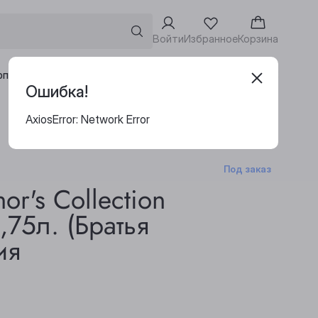
Войти
Избранное
Корзина
Адреса винотек
рпоративным клиентам
Ошибка!
AxiosError: Network Error
Под заказ
or's Collection
,75л. (Братья
ия