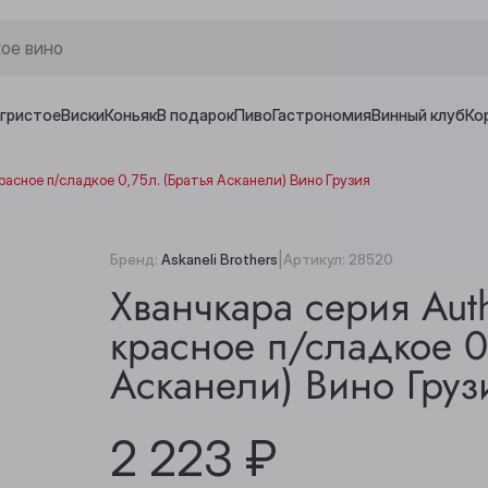
игристое
Виски
Коньяк
В подарок
Пиво
Гастрономия
Винный клуб
Ко
 красное п/сладкое 0,75л. (Братья Асканели) Вино Грузия
|
Бренд:
Askaneli Brothers
Артикул:
28520
Хванчкара серия Auth
красное п/сладкое 0
Асканели) Вино Груз
2 223 ₽