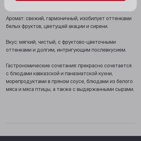
Цвет: соломенный.
Новосибирск
Аромат: свежий, гармоничный, изобилует оттенками
Осинники
белых фруктов, цветущей акации и сирени.
Прокопьевск
Вкус: мягкий, чистый, с фруктово-цветочными
Томск
оттенками и долгим, интригующим послевкусием.
Юрга
Гастрономические сочетания: прекрасно сочетается
с блюдами кавказской и паназиатской кухни,
морепродуктами в пряном соусе, блюдами из белого
мяса и мяса птицы, а также с выдержанными сырами.