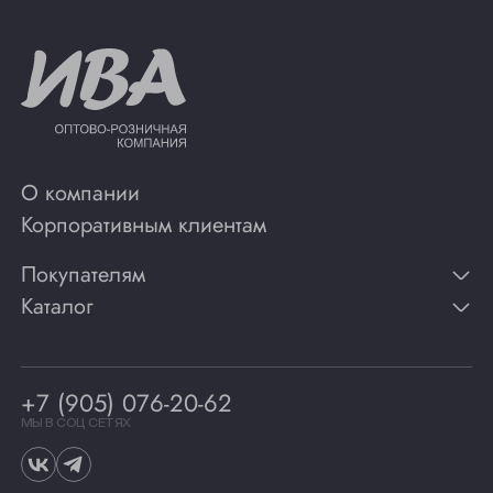
О компании
Корпоративным клиентам
Покупателям
Каталог
Контакты
Публикации
Вино
Способы оплаты
Игристые вина
Гарантии
Коньяк
+7 (905) 076-20-62
Программа лояльности
Виски
Винотеки
МЫ В СОЦ СЕТЯХ
Гастрономия