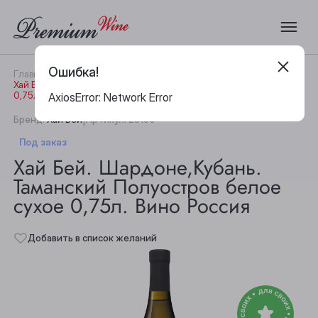
Ошибка!
Главная
Каталог
Вино
Хай Бей. Шардоне,Кубань. Таманский Полуостров белое сухое
0,75л. Вино Россия
AxiosError: Network Error
|
Бренд:
Хай Бей
Артикул:
28190
Под заказ
Хай Бей. Шардоне,Кубань.
Таманский Полуостров белое
сухое 0,75л. Вино Россия
Добавить в список желаний