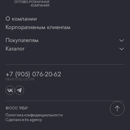
О компании
Корпоративным клиентам
Покупателям
Каталог
Контакты
Публикации
Вино
Способы оплаты
Игристые вина
Гарантии
Коньяк
+7 (905) 076-20-62
Программа лояльности
Виски
Винотеки
МЫ В СОЦ СЕТЯХ
Гастрономия
©ООО “ИВА”
Политика конфиденциальности
Сделано в
its.agency