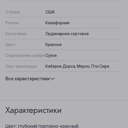
Страна:
США
Регион:
Калифорния
Категория:
Ординарное сортовое
Цвет:
Красное
Содержание сахара:
Сухое
Сорт винограда:
Каберне Дорса, Мерло, Пти Сира
Вкус:
Фруктово-пряный, Насыщенный
Все характеристики
Подходит к:
Острые сыры, Баранина, Стейк
Выберите ваш город
Характеристики
Анжеро-Судженск
Цвет: глубокий пурпурно-красный.