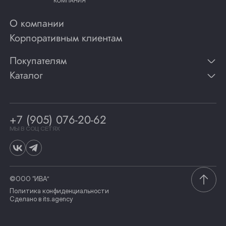
О компании
Корпоративным клиентам
Покупателям
Каталог
Контакты
Публикации
Вино
Способы оплаты
Игристые вина
Гарантии
Коньяк
+7 (905) 076-20-62
Программа лояльности
Виски
Винотеки
МЫ В СОЦ СЕТЯХ
Гастрономия
©ООО “ИВА”
Политика конфиденциальности
Сделано в
its.agency