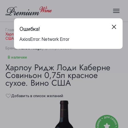
Ошибка!
Главная
Каталог
Вино
Харлоу Ридж Лоди Каберне Совиньон 0,75л красное сухое. Вино
США
AxiosError: Network Error
|
Бренд:
Harlow Ridge
Артикул:
26265
В наличии
Харлоу Ридж Лоди Каберне
Совиньон 0,75л красное
сухое. Вино США
Добавить в список желаний