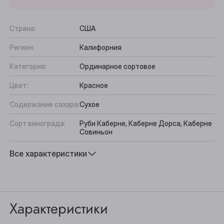
Страна:
США
Регион:
Калифорния
Категория:
Ординарное сортовое
Цвет:
Красное
Содержание сахара:
Сухое
Сорт винограда:
Руби Каберне, Каберне Дорса, Каберне
Совиньон
Вкус:
Сбалансированный, Фруктово-пряный
Все характеристики
Подходит к:
Блюда из красного мяса, Сыр, Баранина
Выберите ваш город
Анжеро-Судженск
Характеристики
Барнаул