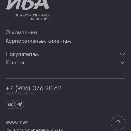
О компании
Корпоративным клиентам
Покупателям
Каталог
Контакты
Публикации
Вино
Способы оплаты
Игристые вина
Гарантии
Коньяк
+7 (905) 076-20-62
Программа лояльности
Виски
Винотеки
МЫ В СОЦ СЕТЯХ
Гастрономия
©ООО “ИВА”
Политика конфиденциальности