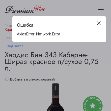
Ошибка!
Главная
Каталог
Вино
Хардис Бин 343 Каберне-Шираз красное п/сухое 0,75 л.
AxiosError: Network Error
|
Бренд:
Хардис
Артикул:
16880
Под заказ
Хардис Бин 343 Каберне-
Шираз красное п/сухое 0,75
л.
Добавить в список желаний