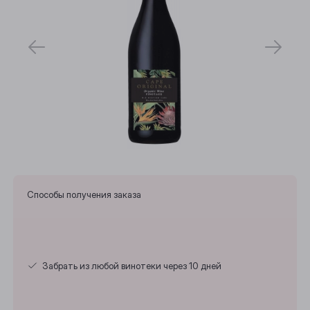
Способы получения заказа
Выберите ваш город
Забрать из любой винотеки через 10 дней
Анжеро-Судженск