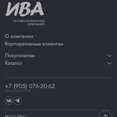
О компании
Корпоративным клиентам
Покупателям
Каталог
Контакты
Публикации
Вино
Способы оплаты
Игристые вина
Гарантии
Коньяк
+7 (905) 076-20-62
Программа лояльности
Виски
Винотеки
МЫ В СОЦ СЕТЯХ
Гастрономия
©ООО “ИВА”