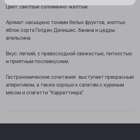
Новосибирск
Цвет: светлый соломенно-желтый.
Осинники
Аромат: насыщено тонами белых фруктов, желтых
Прокопьевск
яблок сорта Голден Делишес, банана и цедры
апельсина.
Томск
Юрга
Вкус: легкий, с превосходной свежестью, питкостью
и приятным послевкусием.
Гастрономические сочетания: выступает прекрасным
аперитивом, а также хорошо к салатам с куриным
мясом и спагетти "Карреттиера".