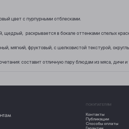
товый цвет с пурпурными отблесками.
й, щедрый, раскрывается в бокале оттенками спелых красн
нный, мягкий, фруктовый, с шелковистой текстурой, округ
очетания: составит отличную пару блюдам из мяса, дичи и
ПОКУПАТЕЛЯМ
нтам
Контакты
Публикации
Способы оплаты
Гарантии