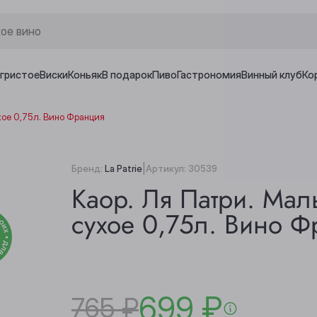
игристое
Виски
Коньяк
В подарок
Пиво
Гастрономия
Винный клуб
Ко
хое 0,75л. Вино Франция
|
Бренд:
La Patrie
Артикул:
30539
Каор. Ля Патри. Мал
сухое 0,75л. Вино 
699 ₽
765 ₽