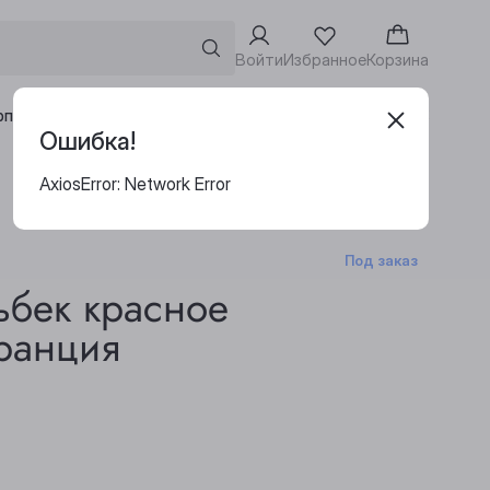
Войти
Избранное
Корзина
Адреса винотек
рпоративным клиентам
Ошибка!
AxiosError: Network Error
Под заказ
ьбек красное
Франция