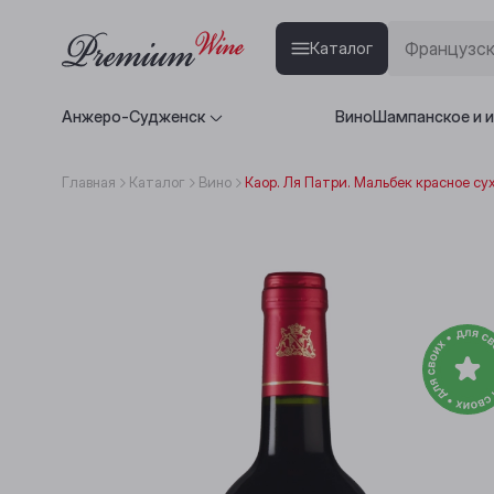
Каталог
Анжеро-Судженск
Вино
Шампанское и 
Главная
Каталог
Вино
Каор. Ля Патри. Мальбек красное су