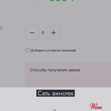
Добавить в список желаний
Способы получения заказа
Выберите ваш город
Сеть винотек
Забрать из любой винотеки через 10 дн
Анжеро-Судженск
Междуреченск
и
Барнаул
Мыски