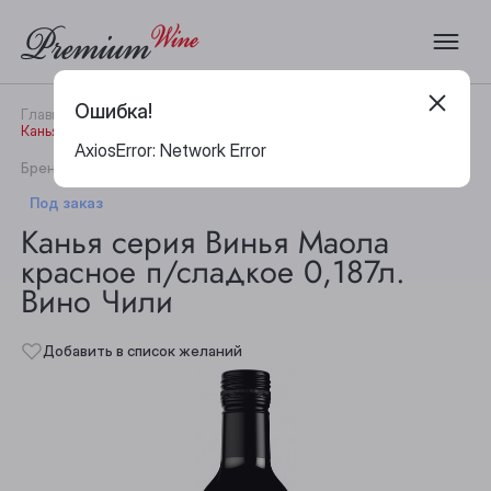
Ошибка!
Главная
Каталог
Вино
Канья серия Винья Маола красное п/сладкое 0,187л. Вино Чили
AxiosError: Network Error
|
Бренд:
Maola
Артикул:
29765
Под заказ
Канья серия Винья Маола
красное п/сладкое 0,187л.
Вино Чили
Добавить в список желаний