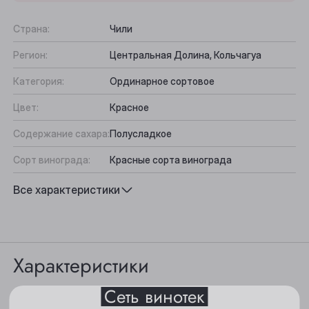
Страна:
Чили
Регион:
Центральная Долина, Кольчагуа
Категория:
Ординарное сортовое
Цвет:
Красное
Содержание сахара:
Полусладкое
Сорт винограда:
Красные сорта винограда
Выберите ваш город
Вкус:
Сбалансированный, Фруктово-ягодный
Все характеристики
Подходит к:
Блюда из красного мяса, Десерты, Сыр,
Анжеро-Судженск
Ветчина, Фруктовый салат
Барнаул
Характеристики
Белово
Сеть винотек
Берёзовский
Цвет: насыщенный, красно-рубиновый.