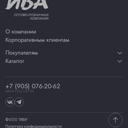
О компании
Корпоративным клиентам
Покупателям
Каталог
Контакты
Публикации
Вино
Способы оплаты
Игристые вина
Гарантии
Коньяк
+7 (905) 076-20-62
Программа лояльности
Виски
Винотеки
МЫ В СОЦ СЕТЯХ
Гастрономия
©ООО “ИВА”
Политика конфиденциальности