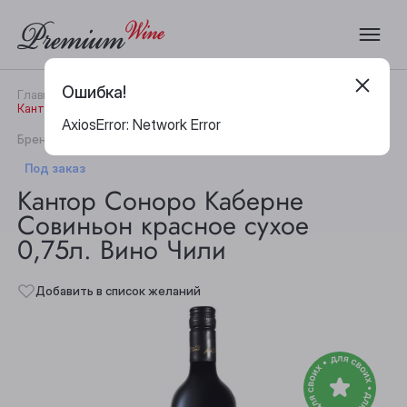
Ошибка!
Главная
Каталог
Вино
Кантор Соноро Каберне Совиньон красное сухое 0,75л. Вино Чили
AxiosError: Network Error
|
Бренд:
Cantor Sonoro
Артикул:
29768
Под заказ
Кантор Соноро Каберне
Совиньон красное сухое
0,75л. Вино Чили
Добавить в список желаний