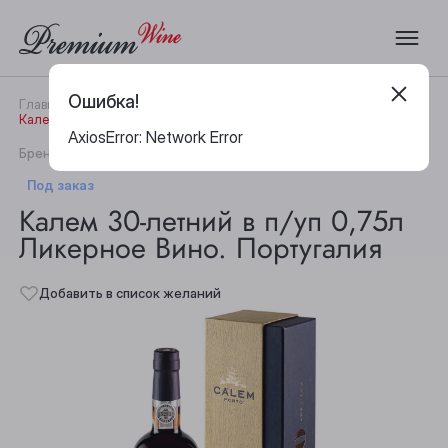
Ошибка!
Главная
Каталог
Вино
Калем 30-летний в п/уп 0,75л Ликерное Вино. Португалия
AxiosError: Network Error
|
Бренд:
Calem
Артикул:
20990
Под заказ
Калем 30-летний в п/уп 0,75л
Ликерное Вино. Португалия
Добавить в список желаний