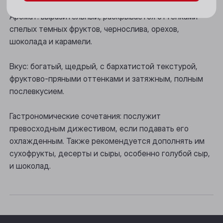
Новосибирск
Аромат: выразительный, раскрывается оттенками
спелых темных фруктов, чернослива, орехов,
Осинники
шоколада и карамели.
Прокопьевск
Вкус: богатый, щедрый, с бархатистой текстурой,
Томск
фруктово-пряными оттенками и затяжным, полным
послевкусием.
Юрга
Гастрономические сочетания: послужит
превосходным дижестивом, если подавать его
охлажденным. Также рекомендуется дополнять им
сухофрукты, десерты и сыры, особенно голубой сыр,
и шоколад.