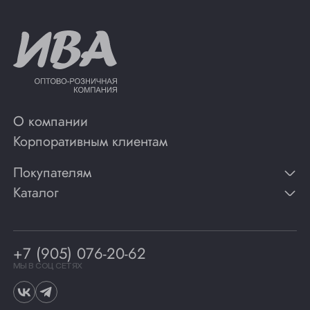
О компании
Корпоративным клиентам
Покупателям
Каталог
Контакты
Публикации
Вино
Способы оплаты
Игристые вина
Гарантии
Коньяк
+7 (905) 076-20-62
Программа лояльности
Виски
Винотеки
МЫ В СОЦ СЕТЯХ
Гастрономия