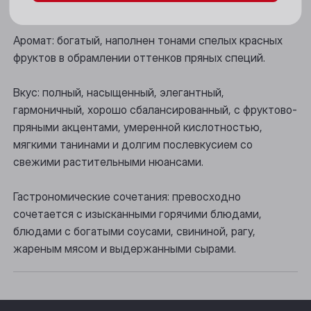
Цвет: глубокий рубиново-красный.
Новосибирск
Аромат: богатый, наполнен тонами спелых красных
Осинники
фруктов в обрамлении оттенков пряных специй.
Прокопьевск
Вкус: полный, насыщенный, элегантный,
Томск
гармоничный, хорошо сбалансированный, с фруктово-
пряными акцентами, умеренной кислотностью,
Юрга
мягкими танинами и долгим послевкусием со
свежими растительными нюансами.
Гастрономические сочетания: превосходно
сочетается с изысканными горячими блюдами,
блюдами с богатыми соусами, свининой, рагу,
жареным мясом и выдержанными сырами.