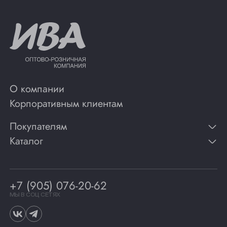
О компании
Корпоративным клиентам
Покупателям
Каталог
Контакты
Публикации
Вино
Способы оплаты
Игристые вина
Гарантии
Коньяк
+7 (905) 076-20-62
Программа лояльности
Виски
Винотеки
МЫ В СОЦ СЕТЯХ
Гастрономия