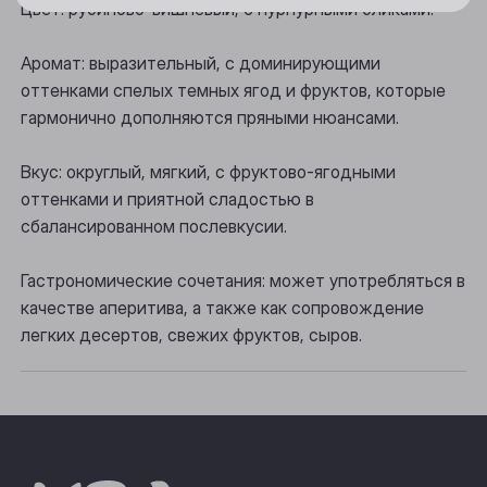
Цвет: рубиново-вишневый, с пурпурными бликами.
Осинники
Аромат: выразительный, с доминирующими
Прокопьевск
оттенками спелых темных ягод и фруктов, которые
гармонично дополняются пряными нюансами.
Томск
Вкус: округлый, мягкий, с фруктово-ягодными
Юрга
оттенками и приятной сладостью в
сбалансированном послевкусии.
Гастрономические сочетания: может употребляться в
качестве аперитива, а также как сопровождение
легких десертов, свежих фруктов, сыров.