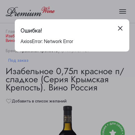
Ошибка!
Главная
Каталог
Вино
Изабельное 0,75л красное п/сладкое (Серия Крымская Крепость).
Вино Россия
AxiosError: Network Error
|
Бренд:
Крымская крепость
Артикул:
27721
Под заказ
Изабельное 0,75л красное п/
сладкое (Серия Крымская
Крепость). Вино Россия
Добавить в список желаний