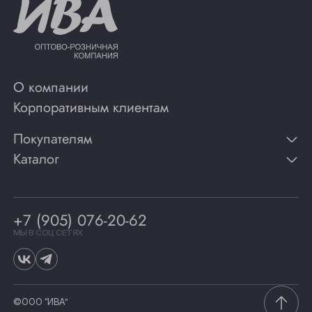
О компании
Корпоративным клиентам
Покупателям
Каталог
Контакты
Публикации
Вино
Способы оплаты
Игристые вина
Гарантии
Коньяк
+7 (905) 076-20-62
Программа лояльности
Виски
Винотеки
МЫ В СОЦ СЕТЯХ
Гастрономия
©ООО “ИВА”