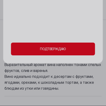
18+
Кемерово
Киселёвск
Пожалуйста, подтвердите свое
Ленинск-Кузнецкий
Характеристики
совершеннолетие и согласие
на обработку
Междуреченск
личных данных и файлов cookie
Мыски
Вино рубиново-красного цвета с пурпурным отливом.
Сбалансированный вкус вина демонстрирует оттенки
ПОДТВЕРЖДАЮ
Новокузнецк
чернослива, шоколада и вишни с приятным,
сладковатым послевкусием.
Новосибирск
Выразительный аромат вина наполнен тонами спелых
Осинники
фруктов, слив и варенья.
Вино идеально подходит к десертам с фруктами,
Прокопьевск
ягодами, орехами, к шоколадным тортам, а также
блюдам из утки или говядины.
Томск
Юрга