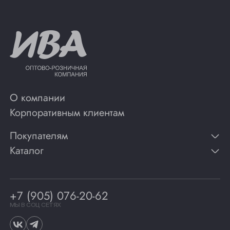
О компании
Корпоративным клиентам
Покупателям
Каталог
Контакты
Публикации
Вино
Способы оплаты
Игристые вина
Гарантии
Коньяк
+7 (905) 076-20-62
Программа лояльности
Виски
Винотеки
МЫ В СОЦ СЕТЯХ
Гастрономия