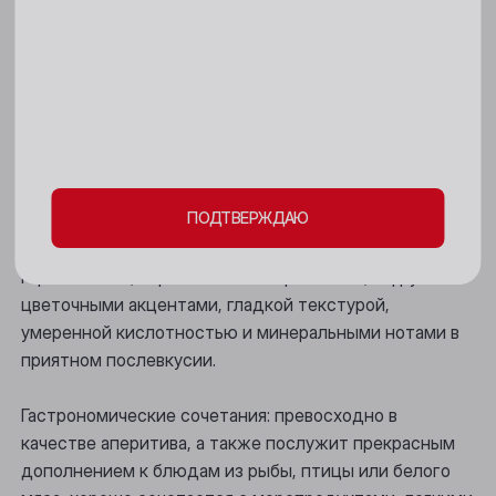
18+
Цвет: привлекательный светло-золотистый, с
Киселёвск
зеленоватым оттенком.
Пожалуйста, подтвердите свое
Ленинск-Кузнецкий
совершеннолетие и согласие
на обработку
Аромат: свежий, окутывает гармоничным
Междуреченск
личных данных и файлов cookie
переплетением нот спелого яблока, персика, айвы,
цитрусовых и меда. Особый шарм букету добавляют
Мыски
изящные цветочные оттенки.
ПОДТВЕРЖДАЮ
Новокузнецк
Вкус: яркий, элегантный, легкий, освежающий,
Новосибирск
гармоничный, хорошо сбалансированный, с фруктово-
цветочными акцентами, гладкой текстурой,
Осинники
умеренной кислотностью и минеральными нотами в
приятном послевкусии.
Прокопьевск
Томск
Гастрономические сочетания: превосходно в
качестве аперитива, а также послужит прекрасным
Юрга
дополнением к блюдам из рыбы, птицы или белого