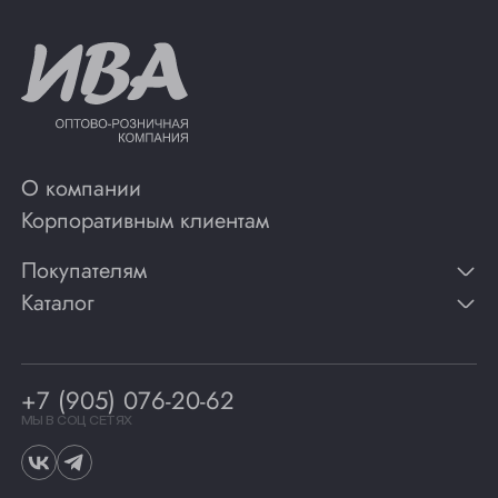
О компании
Корпоративным клиентам
Покупателям
Каталог
Контакты
Публикации
Вино
Способы оплаты
Игристые вина
Гарантии
Коньяк
+7 (905) 076-20-62
Программа лояльности
Виски
Винотеки
МЫ В СОЦ СЕТЯХ
Гастрономия