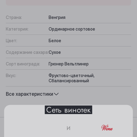
Страна:
Венгрия
Категория:
Ординарное сортовое
Цвет:
Белое
Содержание сахара:
Сухое
Выберите ваш город
Сорт винограда:
Грюнер Вельтлинер
Анжеро-Судженск
Вкус:
Фруктово-цветочный,
Сбалансированный
Барнаул
Подходит к:
Рыба, Аперитив, Морепродукты
Все характеристики
Белово
Сеть винотек
Берёзовский
Бийск
Характеристики
и
Кемерово