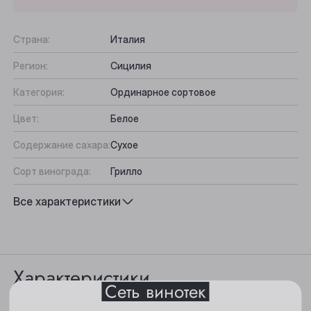
Страна:
Италия
Регион:
Сицилия
Категория:
Ординарное сортовое
Цвет:
Белое
Содержание сахара:
Сухое
Выберите ваш город
Сорт винограда:
Грилло
Вкус:
Гармоничный
Все характеристики
Анжеро-Судженск
Подходит к:
Рыба, Аперитив
Барнаул
Белово
Характеристики
Сеть винотек
Берёзовский