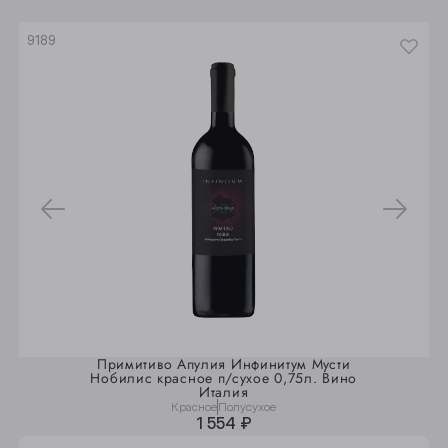
Юрга
9189
Примитиво Апулия Инфинитум Мусти
Нобилис красное п/сухое 0,75л. Вино
Италия
Красное
Полусухое
1 554 ₽