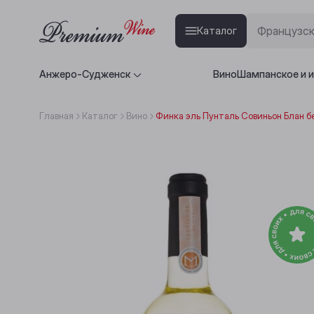
Каталог
Анжеро-Судженск
Вино
Шампанское и 
Главная
Каталог
Вино
Финка эль Пунталь Совиньон Блан б