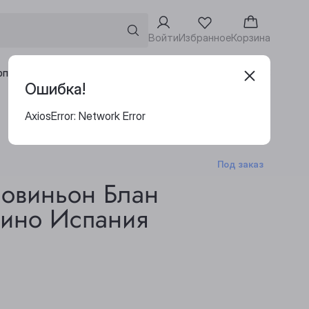
Войти
Избранное
Корзина
Адреса винотек
рпоративным клиентам
Ошибка!
AxiosError: Network Error
Под заказ
Совиньон Блан
Вино Испания