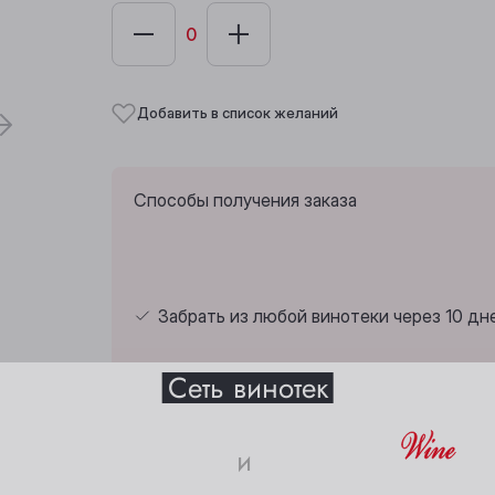
Добавить в список желаний
Способы получения заказа
Забрать из любой винотеки через 10 дн
Выберите ваш город
Сеть винотек
Анжеро-Судженск
Междуреченск
и
Барнаул
Мыски
Страна:
Испания