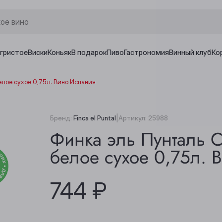
игристое
Виски
Коньяк
В подарок
Пиво
Гастрономия
Винный клуб
Ко
елое сухое 0,75л. Вино Испания
|
Бренд:
Finca el Puntal
Артикул:
25988
Финка эль Пунталь 
белое сухое 0,75л. 
744 ₽