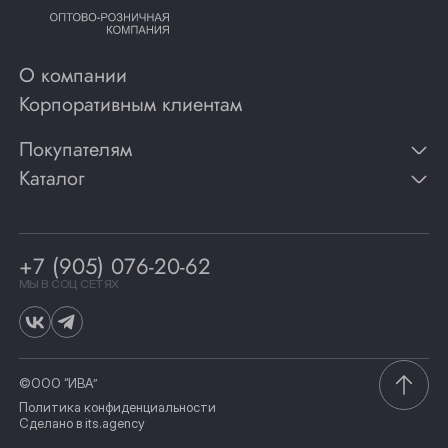
О компании
Корпоративным клиентам
Покупателям
Каталог
Контакты
Публикации
Вино
Способы оплаты
Игристые вина
Гарантии
Коньяк
+7 (905) 076-20-62
Программа лояльности
Виски
Винотеки
МЫ В СОЦ СЕТЯХ
Гастрономия
©ООО “ИВА”
Политика конфиденциальности
Сделано в
its.agency