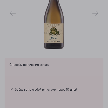
Способы получения заказа
Выберите ваш город
Забрать из любой винотеки через 10 дней
Анжеро-Судженск