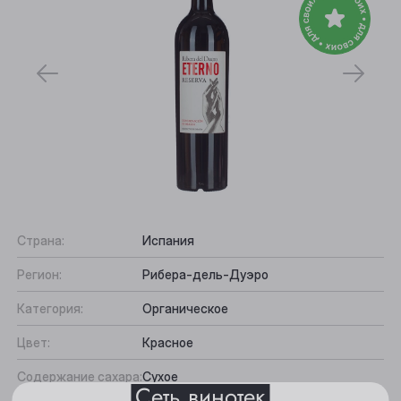
Выберите ваш город
Страна:
Испания
Регион:
Рибера-дель-Дуэро
Анжеро-Судженск
Категория:
Органическое
Барнаул
Цвет:
Красное
Белово
Содержание сахара:
Сухое
Сеть винотек
Берёзовский