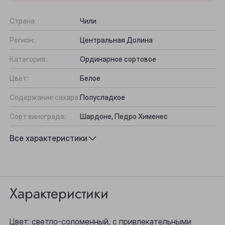
Страна:
Чили
Регион:
Центральная Долина
Категория:
Ординарное сортовое
Цвет:
Белое
Содержание сахара:
Полусладкое
Сорт винограда:
Шардоне, Педро Хименес
Вкус:
Мягкий, Фруктово-цитрусовый
Все характеристики
Подходит к:
Десерты, Морепродукты, Блюда из
Выберите ваш город
азиатской кухни, Молодые сыры
Характеристики
Анжеро-Судженск
Барнаул
Цвет: светло-соломенный, с привлекательными