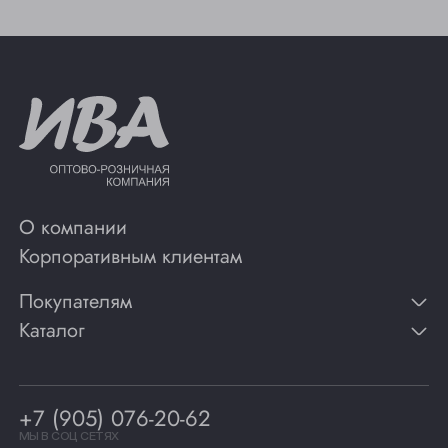
О компании
Корпоративным клиентам
Покупателям
Каталог
Контакты
Публикации
Вино
Способы оплаты
Игристые вина
Гарантии
Коньяк
+7 (905) 076-20-62
Программа лояльности
Виски
Винотеки
МЫ В СОЦ СЕТЯХ
Гастрономия