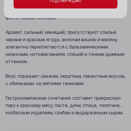
ПОДТВЕРЖДАЮ
Новокузнецк
Цвет: глубокий вишнево-красный, с мерцающими
Новосибирск
фиолетовыми бликами.
Осинники
Аромат: сильный, манящий, присутствуют спелые
Прокопьевск
черные и красные ягоды, включая вишню и малину,
элегантно переплетаются с бальзамическими
Томск
нюансами, нотками ванили, специй и тонким дымным
оттенком.
Юрга
Вкус: поражает свежим, округлым, пикантным вкусом,
с обильными, но мягкими танинами.
Гастрономические сочетания: составит прекрасную
пару к красному мясу, пасте, дичи, птице, телятине,
колбасным изделиям, грибам и выдержанным сырам.