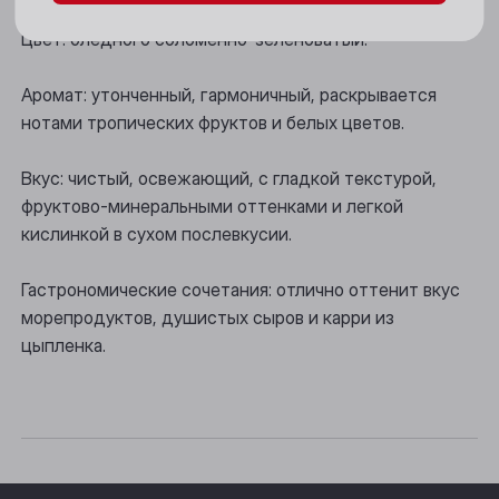
Новосибирск
Цвет: бледного соломенно-зеленоватый.
Осинники
Аромат: утонченный, гармоничный, раскрывается
Прокопьевск
нотами тропических фруктов и белых цветов.
Томск
Вкус: чистый, освежающий, с гладкой текстурой,
фруктово-минеральными оттенками и легкой
Юрга
кислинкой в сухом послевкусии.
Гастрономические сочетания: отлично оттенит вкус
морепродуктов, душистых сыров и карри из
цыпленка.