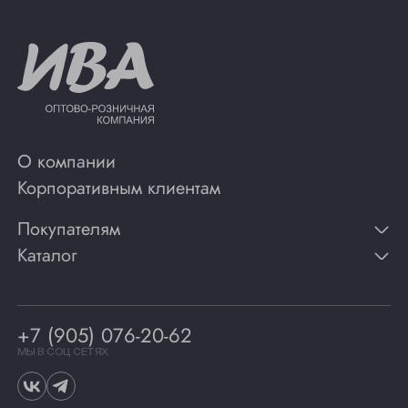
О компании
Корпоративным клиентам
Покупателям
Каталог
Контакты
Публикации
Вино
Способы оплаты
Игристые вина
Гарантии
Коньяк
+7 (905) 076-20-62
Программа лояльности
Виски
Винотеки
МЫ В СОЦ СЕТЯХ
Гастрономия