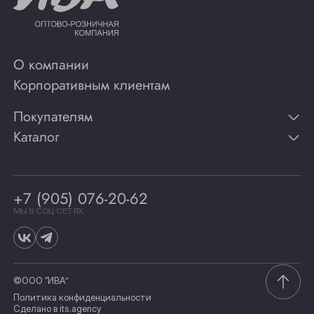
О компании
Корпоративным клиентам
Покупателям
Каталог
Контакты
Публикации
Вино
Способы оплаты
Игристые вина
Гарантии
Коньяк
+7 (905) 076-20-62
Программа лояльности
Виски
Винотеки
МЫ В СОЦ СЕТЯХ
Гастрономия
©ООО “ИВА”
Политика конфиденциальности
Сделано в
its.agency