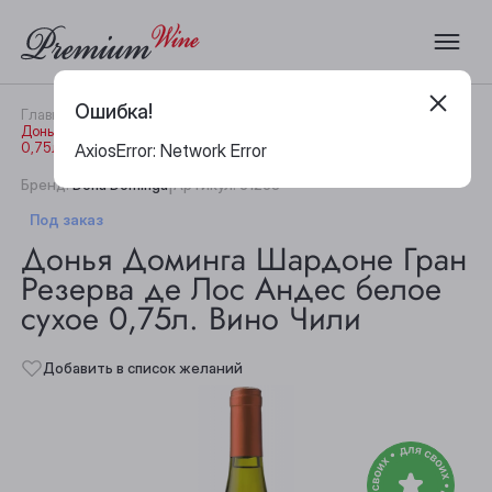
Ошибка!
Главная
Каталог
Вино
Донья Доминга Шардоне Гран Резерва де Лос Андес белое сухое
0,75л. Вино Чили
AxiosError: Network Error
|
Бренд:
Dona Dominga
Артикул:
31238
Под заказ
Донья Доминга Шардоне Гран
Резерва де Лос Андес белое
сухое 0,75л. Вино Чили
Добавить в список желаний