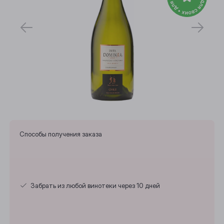
Способы получения заказа
Выберите ваш город
Забрать из любой винотеки через 10 дней
Анжеро-Судженск