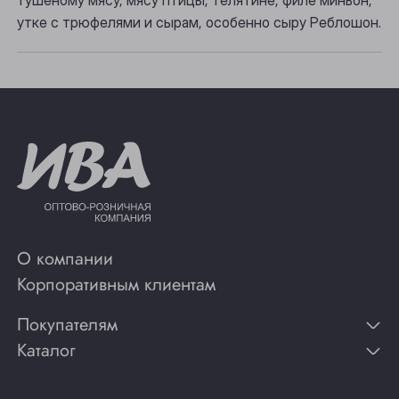
тушеному мясу, мясу птицы, телятине, филе миньон,
Юрга
утке с трюфелями и сырам, особенно сыру Реблошон.
О компании
Корпоративным клиентам
Покупателям
Каталог
Контакты
Публикации
Вино
Способы оплаты