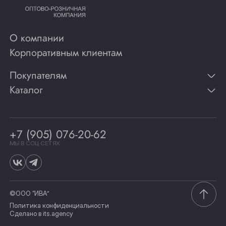
О компании
Корпоративным клиентам
Покупателям
Каталог
Контакты
Публикации
Вино
Способы оплаты
Игристые вина
Гарантии
Коньяк
+7 (905) 076-20-62
Программа лояльности
Виски
Винотеки
МЫ В СОЦ СЕТЯХ
Гастрономия
©ООО “ИВА”
Политика конфиденциальности
Сделано в
its.agency