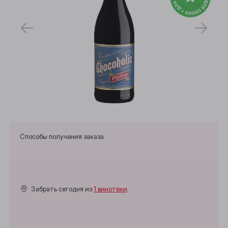
Способы получения заказа
Выберите ваш город
Забрать сегодня из
1 винотеки
.
Анжеро-Судженск