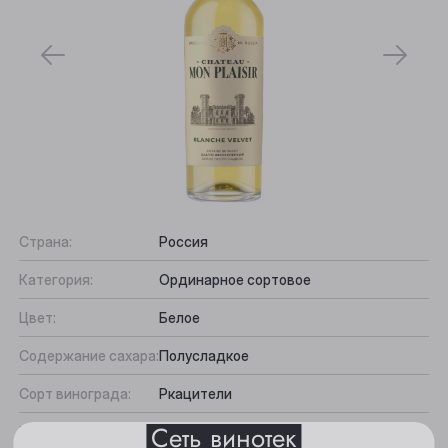
Страна:
Россия
Выберите ваш город
Категория:
Ординарное сортовое
Цвет:
Белое
Анжеро-Судженск
Содержание сахара:
Полусладкое
Барнаул
Сорт винограда:
Ркацители
Белово
Сеть винотек
Вкус:
Питкий, Фруктовый, Гармоничный,
Берёзовский