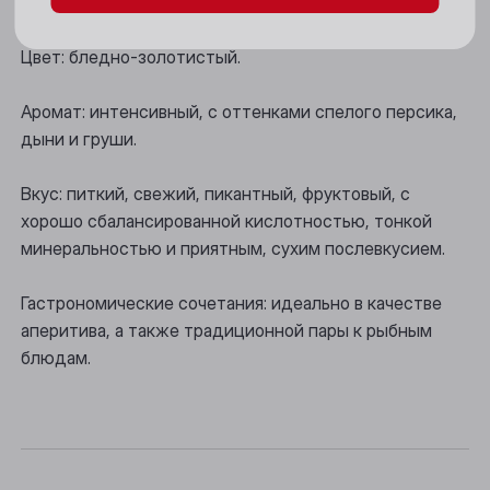
Новосибирск
Цвет: бледно-золотистый.
Осинники
Аромат: интенсивный, с оттенками спелого персика,
Прокопьевск
дыни и груши.
Томск
Вкус: питкий, свежий, пикантный, фруктовый, с
Юрга
хорошо сбалансированной кислотностью, тонкой
минеральностью и приятным, сухим послевкусием.
Гастрономические сочетания: идеально в качестве
аперитива, а также традиционной пары к рыбным
блюдам.