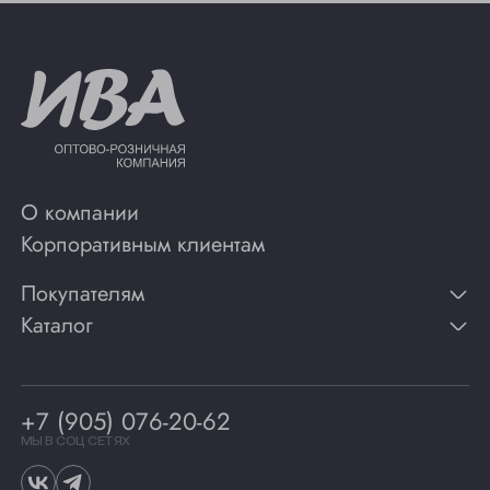
О компании
Корпоративным клиентам
Покупателям
Каталог
Контакты
Публикации
Вино
Способы оплаты
Игристые вина
Гарантии
Коньяк
+7 (905) 076-20-62
Программа лояльности
Виски
Винотеки
МЫ В СОЦ СЕТЯХ
Гастрономия