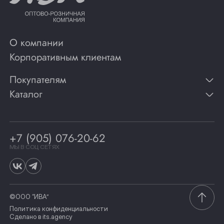
О компании
Корпоративным клиентам
Покупателям
Каталог
Контакты
Публикации
Вино
Способы оплаты
Игристые вина
Гарантии
Коньяк
+7 (905) 076-20-62
Программа лояльности
Виски
Винотеки
МЫ В СОЦ СЕТЯХ
Гастрономия
©ООО “ИВА”
Политика конфиденциальности
Сделано в
its.agency