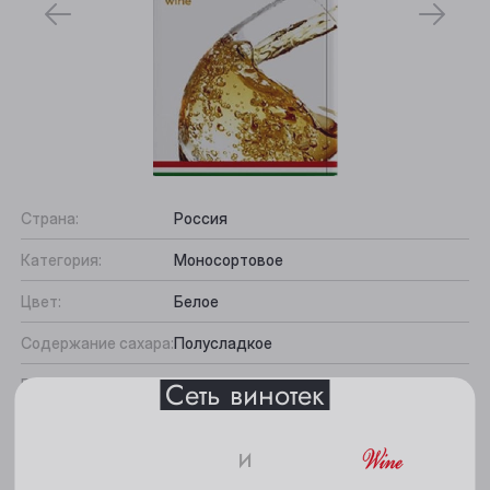
Выберите ваш город
Страна:
Россия
Категория:
Моносортовое
Анжеро-Судженск
Цвет:
Белое
Барнаул
Содержание сахара:
Полусладкое
Белово
Сеть винотек
Вкус:
Сбалансированный
Берёзовский
Подходит к:
Мягкие сыры, Морепродукты, Фрукты
Бийск
и
Кемерово