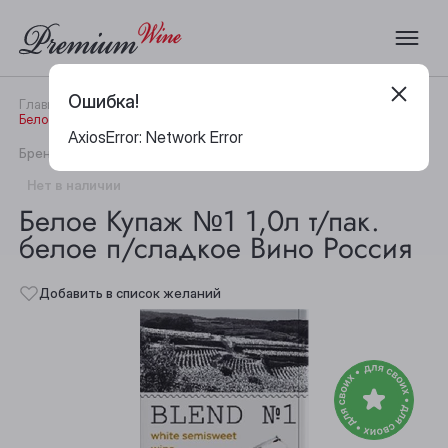
Ошибка!
Главная
Каталог
Вино
Белое Купаж №1 1,0л т/пак. белое п/сладкое Вино Россия
AxiosError: Network Error
|
Бренд:
Кахети
Артикул:
23668
Нет в наличии
Белое Купаж №1 1,0л т/пак.
белое п/сладкое Вино Россия
Добавить в список желаний