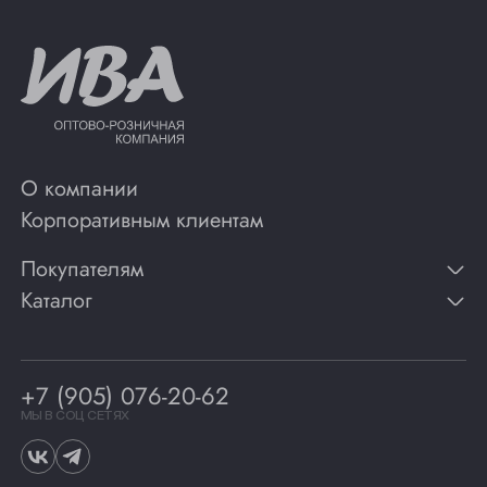
О компании
Корпоративным клиентам
Покупателям
Каталог
Контакты
Публикации
Вино
Способы оплаты
Игристые вина
Гарантии
Коньяк
+7 (905) 076-20-62
Программа лояльности
Виски
Винотеки
МЫ В СОЦ СЕТЯХ
Гастрономия