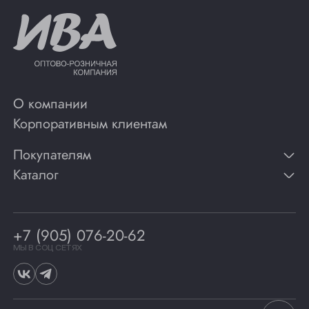
О компании
Корпоративным клиентам
Покупателям
Каталог
Контакты
Публикации
Вино
Способы оплаты
Игристые вина
Гарантии
Коньяк
+7 (905) 076-20-62
Программа лояльности
Виски
Винотеки
МЫ В СОЦ СЕТЯХ
Гастрономия