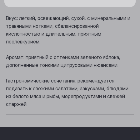
Цвет: светло-соломенного цвета.
Новосибирск
Осинники
Вкус: легкий, освежающий, сухой, с минеральными и
травяными нотками, сбалансированной
Прокопьевск
кислотностью и длительным, приятным
послевкусием.
Томск
Юрга
Аромат: приятный с оттенками зеленого яблока,
дополненные тонкими цитрусовыми нюансами.
Гастрономические сочетания: рекомендуется
подавать к свежими салатами, закусками, блюдами
из белого мяса и рыбы, морепродуктами и свежей
спаржей.