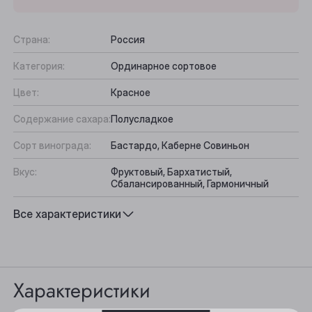
Страна:
Россия
Категория:
Ординарное сортовое
Цвет:
Красное
Содержание сахара:
Полусладкое
Сорт винограда:
Бастардо, Каберне Совиньон
Вкус:
Фруктовый, Бархатистый,
Сбалансированный, Гармоничный
Выберите ваш город
Подходит к:
Сухофрукты, Десерты
Все характеристики
Анжеро-Судженск
Барнаул
Характеристики
Белово