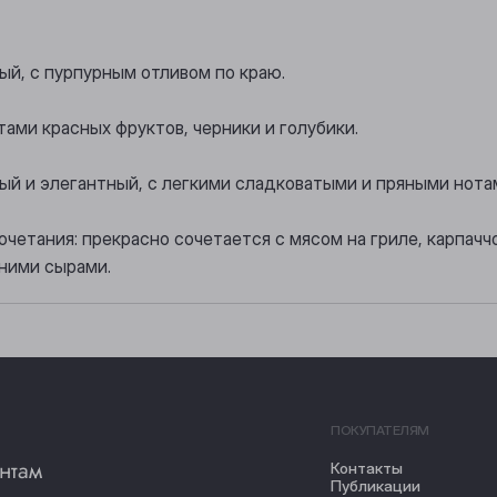
ый, с пурпурным отливом по краю.
ами красных фруктов, черники и голубики.
ный и элегантный, с легкими сладковатыми и пряными нота
четания: прекрасно сочетается с мясом на гриле, карпаччо
ними сырами.
ПОКУПАТЕЛЯМ
нтам
Контакты
Публикации