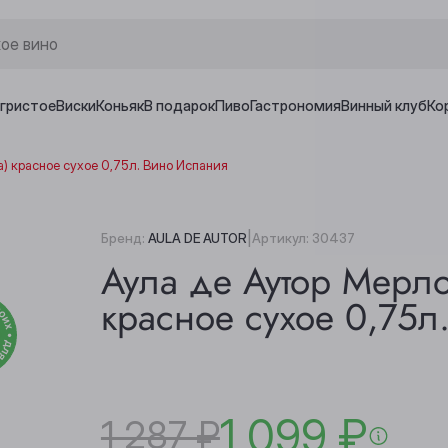
игристое
Виски
Коньяк
В подарок
Пиво
Гастрономия
Винный клуб
Ко
) красное сухое 0,75л. Вино Испания
|
Бренд:
AULA DE AUTOR
Артикул:
30437
Аула де Аутор Мерло
красное сухое 0,75л
1 099 ₽
1 287 ₽