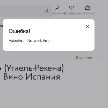
Войти
Избранное
Корзина
Адреса винотек
рпоративным клиентам
Ошибка!
AxiosError: Network Error
В наличии
 (Утиель-Рекена)
. Вино Испания