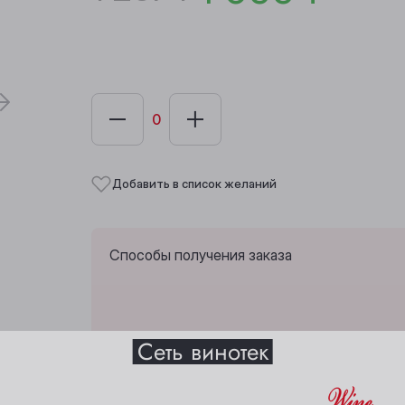
Добавить в список желаний
Способы получения заказа
Выберите ваш город
Сеть винотек
Забрать сегодня из
1 винотеки
.
Анжеро-Судженск
Междуреченск