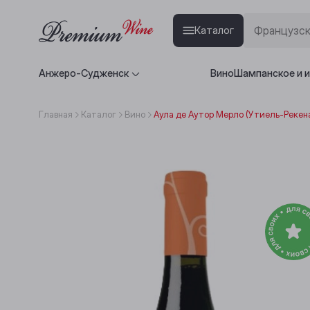
Каталог
Анжеро-Судженск
Вино
Шампанское и 
Главная
Каталог
Вино
Аула де Аутор Мерло (Утиель-Рекена