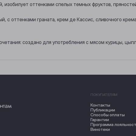
й, изобилует оттенками спелых темных фруктов, пряностей
лый, с оттенками граната, крем де Кассис, сливочного кре
очетания: создано для употребления с мясом курицы, цып
ПОКУПАТЕЛЯМ
нтам
Контакты
Публикации
Способы оплаты
Гарантии
Программа лояльнос
Винотеки