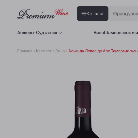
Каталог
Анжеро-Судженск
Вино
Шампанское и 
Главная
Каталог
Вино
Асьенда Лопес де Аро Темпранильо 