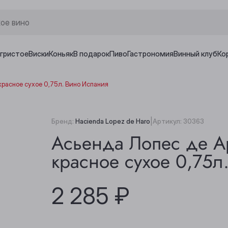
игристое
Виски
Коньяк
В подарок
Пиво
Гастрономия
Винный клуб
Ко
красное сухое 0,75л. Вино Испания
|
Бренд:
Hacienda Lopez de Haro
Артикул:
30363
Асьенда Лопес де А
красное сухое 0,75л
2 285 ₽