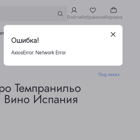
Войти
Избранное
Корзина
Адреса винотек
рпоративным клиентам
Ошибка!
AxiosError: Network Error
Под заказ
ро Темпранильо
. Вино Испания