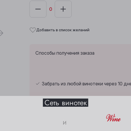
Добавить в список желаний
Способы получения заказа
Забрать из любой винотеки через 10 дн
Выберите ваш город
Сеть винотек
Анжеро-Судженск
Междуреченск
и
Барнаул
Мыски
Страна:
Испания