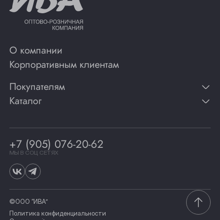
О компании
Корпоративным клиентам
Покупателям
Каталог
Контакты
Публикации
Вино
Способы оплаты
Игристые вина
Гарантии
Коньяк
+7 (905) 076-20-62
Программа лояльности
Виски
Винотеки
МЫ В СОЦ СЕТЯХ
Гастрономия
©ООО “ИВА”
Политика конфиденциальности