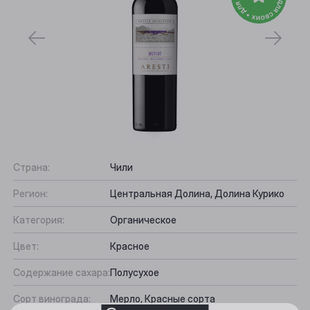
Страна:
Чили
Выберите ваш город
Регион:
Центральная Долина, Долина Курико
Категория:
Органическое
Анжеро-Судженск
Цвет:
Красное
Барнаул
Содержание сахара:
Полусухое
Белово
Сорт винограда:
Мерло, Красные сорта