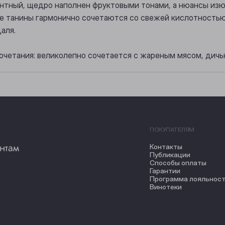
гантный, щедро наполнен фруктовыми тонами, а нюансы из
е танины гармонично сочетаются со свежей кислотностью
аля.
очетания: великолепно сочетается с жареным мясом, дич
ПОКУПАТЕЛЯМ
нтам
Контакты
Публикации
Способы оплаты
Гарантии
Программа лояльнос
Винотеки