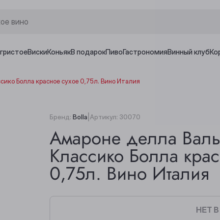
игристое
Виски
Коньяк
В подарок
Пиво
Гастрономия
Винный клуб
Ко
ико Болла красное сухое 0,75л. Вино Италия
|
Бренд:
Bolla
Артикул:
30070
Амароне делла Вал
Классико Болла крас
0,75л. Вино Италия
НЕТ 