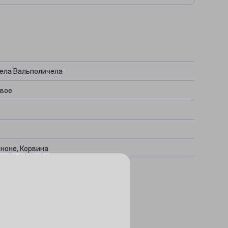
дела Вальполичела
вое
ноне, Корвина
нтный, Сухофрукты
держанные сыры, Дичь