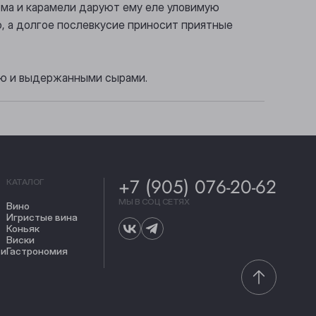
юма и карамели даруют ему еле уловимую
, а долгое послевкусие приносит приятные
ью и выдержанными сырами.
+7 (905) 076-20-62
КАТАЛОГ
МЫ В СОЦ СЕТЯХ
Вино
Игристые вина
Коньяк
Виски
ти
Гастрономия