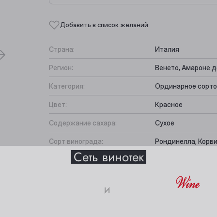
Добавить в список желаний
Страна:
Италия
Регион:
Венето, Амароне 
Категория:
Ординарное сорто
Цвет:
Красное
Содержание сахара:
Сухое
Выберите ваш город
Сорт винограда:
Рондинелла, Корви
Сеть винотек
Вкус:
Фруктовый, Элега
Все характеристики
Анжеро-Судженск
Междуреченск
Подходит к:
Жареное мясо, Вы
и
Барнаул
Мыски
18+
Белово
Новокузнецк