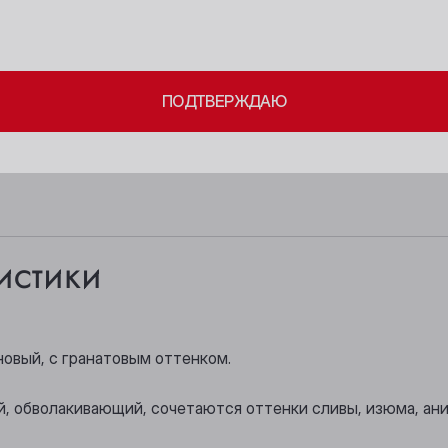
Берёзовский
Новосибирск
ите свое совершеннолетие и согласие
на обработку личных 
Бийск
Осинники
ПОДТВЕРЖДАЮ
Кемерово
Прокопьевск
Киселёвск
Томск
Ленинск-Кузнецкий
Юрга
истики
новый, с гранатовым оттенком.
й, обволакивающий, сочетаются оттенки сливы, изюма, ани