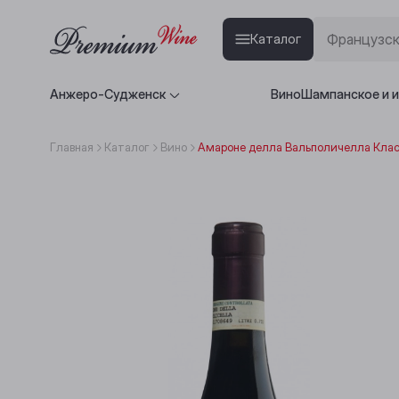
Каталог
Анжеро-Судженск
Вино
Шампанское и 
Главная
Каталог
Вино
Амароне делла Вальполичелла Класс