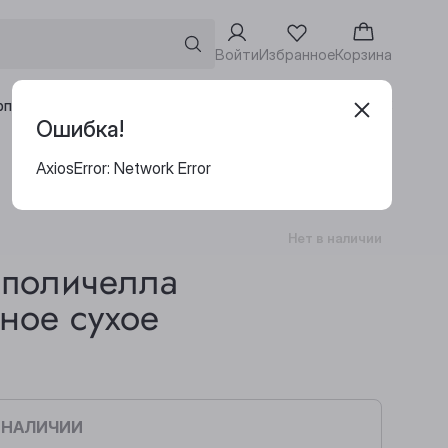
Войти
Избранное
Корзина
Адреса винотек
рпоративным клиентам
Ошибка!
AxiosError: Network Error
Нет в наличии
ьполичелла
ное сухое
В НАЛИЧИИ